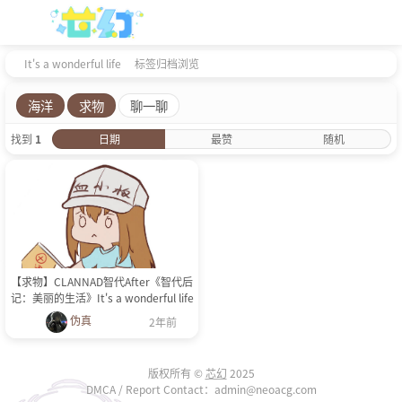
It's a wonderful life
标签归档浏览
海洋
求物
聊一聊
找到
1
日期
最赞
随机
【求物】CLANNAD智代After《智代后
记：美丽的生活》It's a wonderful life
伪真
2年前
版权所有 ©
芯幻
2025
DMCA / Report Contact：admin@neoacg.com