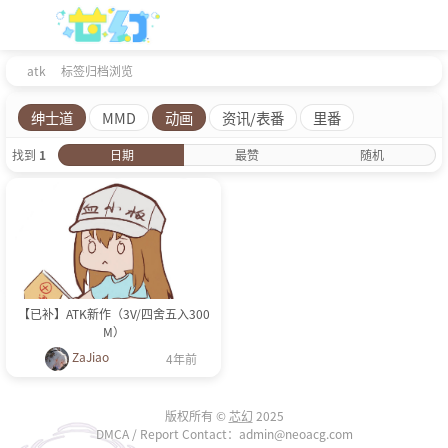
atk
标签归档浏览
绅士道
MMD
动画
资讯/表番
里番
找到
1
日期
最赞
随机
【已补】ATK新作（3V/四舍五入300
M）
ZaJiao
4年前
版权所有 ©
芯幻
2025
DMCA / Report Contact：admin@neoacg.com