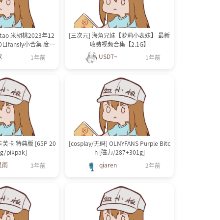
tao 米胡桃2023年12
[三次元] 海角兄妹【萝莉小表妹】 最新
0日fansly小合集 度盘
收费视频合集【2.1G】
 / 13G）
歌
USDT~
1年前
1年前
卡 特典版 [65P 20
[cosplay/无码] OLNYFANS Purple Bitc
4g/pikpak]
h [磁力/287+301g]
星雨
qiaren
3年前
2年前