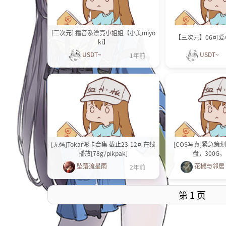
[三次元] 播音系漂亮小姐姐【小美miyo
【三次元】06可
ki】
USDT~
USDT~
1年前
[无码]Tokar浵卡合集 截止23-12可在线
[COS写真]紧急
播放[78g/pikpak]
盘，300G
坠落流星雨
花椒与邻居
2年前