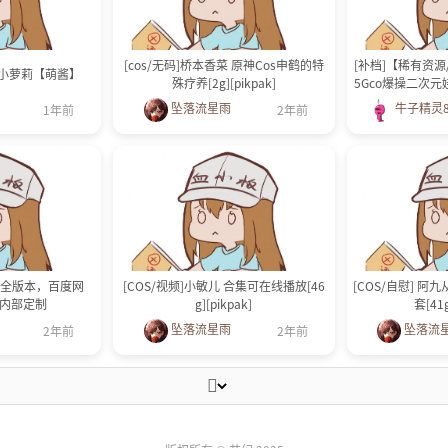
[cos/无码]桥本香菜 原神Cos申鹤的特
[补档]【稀有资源
爱小萝莉【萌酱】
殊疗养[2g][pikpak]
5Gco爆操二次元
【80
坠落流星雨
牛子精灵
1年前
2年前
策划全版本，百度网
[COS/视频]小敏儿 合集可在线播放[46
[COS/自慰] 阿
，内部定制
g][pikpak]
套[41g
坠落流星雨
坠落流
2年前
2年前