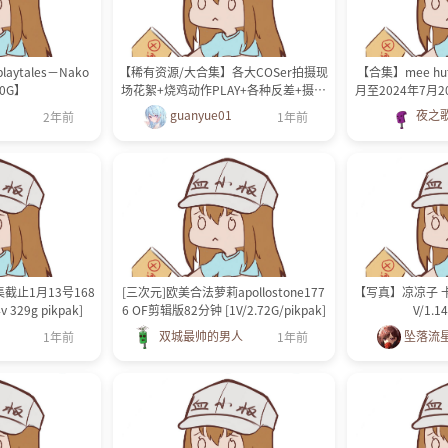
laytales－Nako
【稀有资源/大合集】各大COSer拍摄现
【合集】mee hu
60G】
场花絮+烧鸡动作PLAY+各种反差+摄影
月至2024年7月2
师互动短视频[176V]【9G】
（17V
guanyue01
夜之
2年前
1年前
集截止1月13号168
[三次元]欧美合法萝莉apollostone177
【写真】凉凉子 卡芙
 329g pikpak]
6 OF剪辑版82分钟 [1V/2.72G/pikpak]
V/1.1
双城最帅的男人
坠落流
1年前
1年前