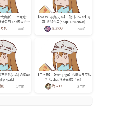
/大合集】日本死宅13
【cosAV+写真/无码】【浵卡Tokar】写
娃娃系列 157部大合集
真+视频合集(623p+18v/20GB)
G/全CV】
8号机
花谱KAF
1年前
2年前
九从不咕咕(九言) 合集80
【三次元】【Weagogo】台湾大尺度综
][pikpak]
艺《esball性感高校1-4集》
星雨
路人13.
1年前
2年前