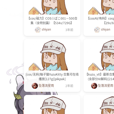
【cos/磁力】COS☆ぱこ001－500合
【cosAV/有码】cosp
集（含特别篇）【534v/729G】
【29v/
shiyan
shiyan
3年前
[cos/无码]柚子猫YuzuKitty 合集可在线
【kuzu_v0】最新合
播放[127g][pikpak]
(含部分AI解码)[214v
坠落流星雨
坠落流星雨
2年前